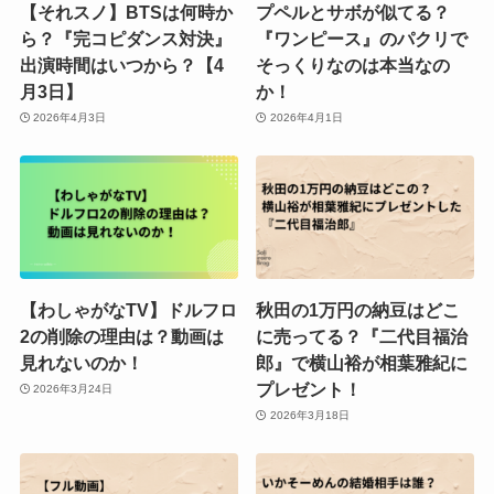
【それスノ】BTSは何時か
プペルとサボが似てる？
ら？『完コピダンス対決』
『ワンピース』のパクリで
出演時間はいつから？【4
そっくりなのは本当なの
月3日】
か！
2026年4月3日
2026年4月1日
【わしゃがなTV】ドルフロ
秋田の1万円の納豆はどこ
2の削除の理由は？動画は
に売ってる？『二代目福治
見れないのか！
郎』で横山裕が相葉雅紀に
プレゼント！
2026年3月24日
2026年3月18日