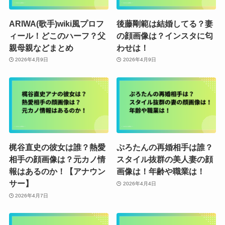
ARIWA(歌手)wiki風プロフ
後藤剛範は結婚してる？妻
ィール！どこのハーフ？父
の顔画像は？インスタに匂
親母親などまとめ
わせは！
2026年4月9日
2026年4月9日
梶谷直史の彼女は誰？熱愛
ぷろたんの再婚相手は誰？
相手の顔画像は？元カノ情
スタイル抜群の美人妻の顔
報はあるのか！【アナウン
画像は！年齢や職業は！
サー】
2026年4月4日
2026年4月7日