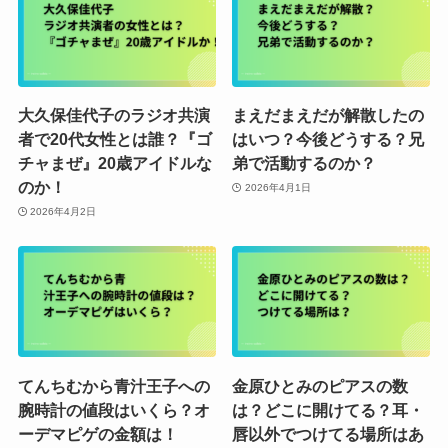
大久保佳代子のラジオ共演
まえだまえだが解散したの
者で20代女性とは誰？『ゴ
はいつ？今後どうする？兄
チャまぜ』20歳アイドルな
弟で活動するのか？
のか！
2026年4月1日
2026年4月2日
てんちむから青汁王子への
金原ひとみのピアスの数
腕時計の値段はいくら？オ
は？どこに開けてる？耳・
ーデマピゲの金額は！
唇以外でつけてる場所はあ