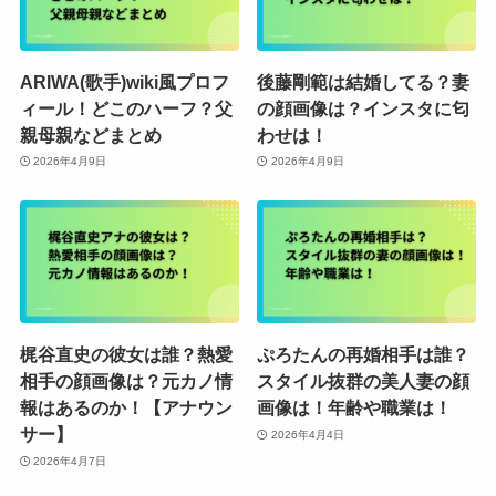
ARIWA(歌手)wiki風プロフ
後藤剛範は結婚してる？妻
ィール！どこのハーフ？父
の顔画像は？インスタに匂
親母親などまとめ
わせは！
2026年4月9日
2026年4月9日
梶谷直史の彼女は誰？熱愛
ぷろたんの再婚相手は誰？
相手の顔画像は？元カノ情
スタイル抜群の美人妻の顔
報はあるのか！【アナウン
画像は！年齢や職業は！
サー】
2026年4月4日
2026年4月7日