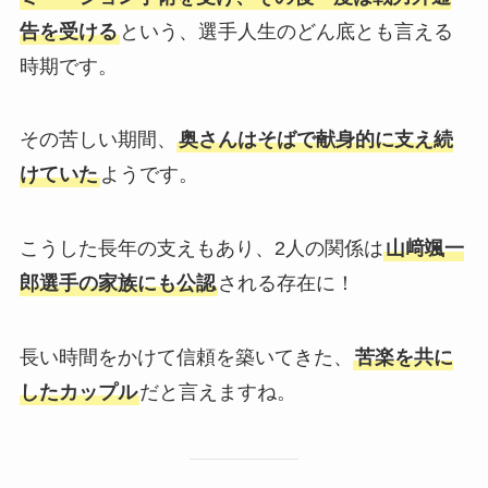
告を受ける
という、選手人生のどん底とも言える
時期です。
その苦しい期間、
奥さんはそばで献身的に支え続
けていた
ようです。
こうした長年の支えもあり、2人の関係は
山﨑颯一
郎選手の家族にも公認
される存在に！
長い時間をかけて信頼を築いてきた、
苦楽を共に
したカップル
だと言えますね。