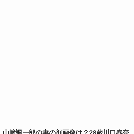
山﨑颯一郎の妻の顔画像は？28歳川口春奈